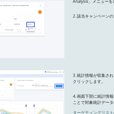
Analysis」メニュ
2. 該当キャンペーン
3
. 統計情報が収集さ
クリックします
。
4
.
画面下部に統計情報
ことで対象統計データ
ターゲティングリスト