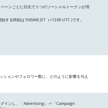
ンペーンごとに日次で１つのソーシャルトークンが消
時刻は 9:00AM JST（=12:00 UTC )です。
ッションやフォロワー数に、どのように影響を与え
インし、「Advertising」-> 「Campaign