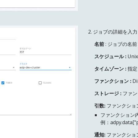
2. ジョブの詳細を入
名前
: ジョブの名
スケジュール
:
Un
タイムゾーン
:
指定
ファンクション :
D
ストレージ :
ファン
引数:
ファンクション
ファンクション内か
例：adpy.data["p
通知:
ファンクショ